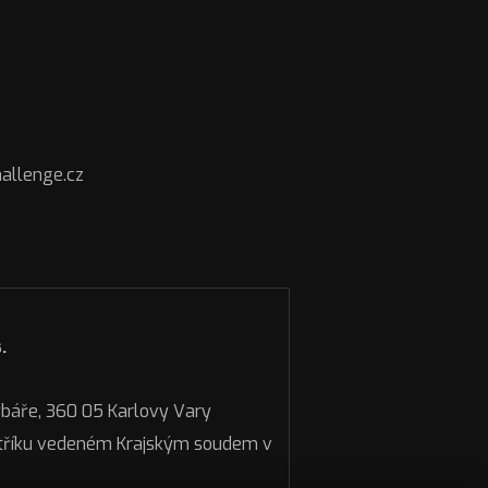
hallenge.cz
.
ybáře, 360 05 Karlovy Vary
tříku vedeném Krajským soudem v