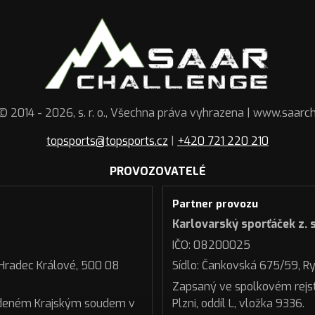
© 2014 - 2026, s. r. o., Všechna práva vyhrazena | www.saarc
topsports@topsports.cz
|
+420 721 220 210
PROVOZOVATELÉ
Partner provozu
Karlovarský sporťáček z. s
IČO: 08200025
 Hradec Králové, 500 08
Sídlo: Čankovská 675/59, R
Zapsaný ve spolkovém rejs
edeném Krajským soudem v
Plzni, oddíl L, vložka 9336.