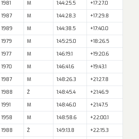
1981
M
1:44:25.5
+17:27.0
1987
M
1:44:28.3
+17:29.8
1989
M
1:44:38.5
+17:40.0
1979
M
1:45:25.0
+18:26.5
1977
M
1:46:19.1
+19:20.6
1970
M
1:46:41.6
+19:43.1
1987
M
1:48:26.3
+21:27.8
1988
Ž
1:48:45.4
+21:46.9
1991
M
1:48:46.0
+21:47.5
1958
M
1:48:58.6
+22:00.1
1988
Ž
1:49:13.8
+22:15.3