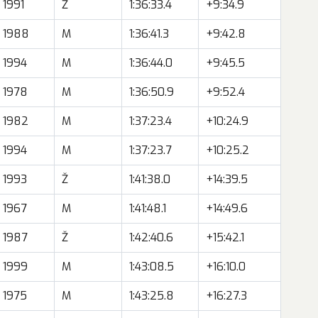
1991
Ž
1:36:33.4
+9:34.9
1988
M
1:36:41.3
+9:42.8
1994
M
1:36:44.0
+9:45.5
1978
M
1:36:50.9
+9:52.4
1982
M
1:37:23.4
+10:24.9
1994
M
1:37:23.7
+10:25.2
1993
Ž
1:41:38.0
+14:39.5
1967
M
1:41:48.1
+14:49.6
1987
Ž
1:42:40.6
+15:42.1
1999
M
1:43:08.5
+16:10.0
1975
M
1:43:25.8
+16:27.3