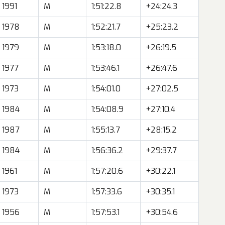
1991
M
1:51:22.8
+24:24.3
1978
M
1:52:21.7
+25:23.2
1979
M
1:53:18.0
+26:19.5
1977
M
1:53:46.1
+26:47.6
1973
M
1:54:01.0
+27:02.5
1984
M
1:54:08.9
+27:10.4
1987
M
1:55:13.7
+28:15.2
1984
M
1:56:36.2
+29:37.7
1961
M
1:57:20.6
+30:22.1
1973
M
1:57:33.6
+30:35.1
1956
M
1:57:53.1
+30:54.6