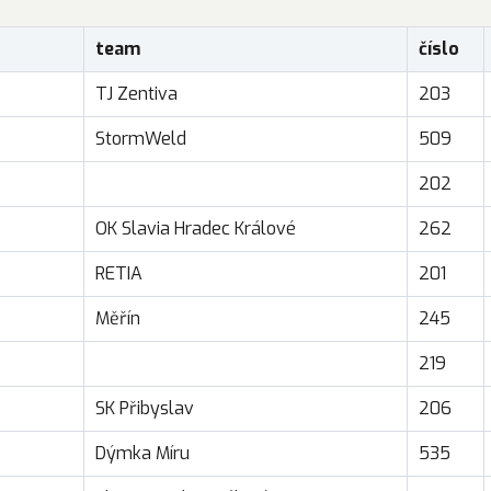
team
číslo
TJ Zentiva
203
StormWeld
509
202
OK Slavia Hradec Králové
262
RETIA
201
Měřín
245
219
SK Přibyslav
206
Dýmka Míru
535