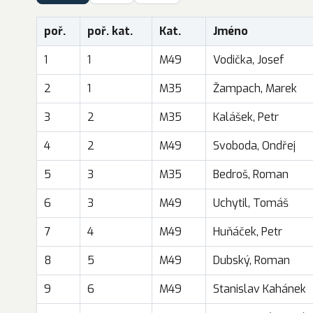
poř.
poř. kat.
Kat.
Jméno
1
1
M49
Vodička, Josef
2
1
M35
Žampach, Marek
3
2
M35
Kalášek, Petr
4
2
M49
Svoboda, Ondřej
5
3
M35
Bedroš, Roman
6
3
M49
Uchytil, Tomáš
7
4
M49
Huňáček, Petr
8
5
M49
Dubský, Roman
9
6
M49
Stanislav Kahánek