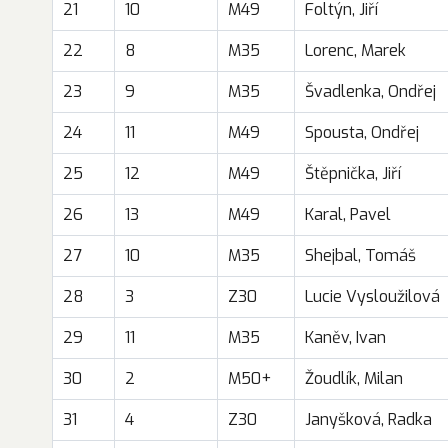
21
10
M49
Foltýn, Jiří
22
8
M35
Lorenc, Marek
23
9
M35
Švadlenka, Ondřej
24
11
M49
Spousta, Ondřej
25
12
M49
Štěpnička, Jiří
26
13
M49
Karal, Pavel
27
10
M35
Shejbal, Tomáš
28
3
Z30
Lucie Vysloužilová
29
11
M35
Kaněv, Ivan
30
2
M50+
Žoudlík, Milan
31
4
Z30
Janyšková, Radka