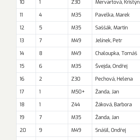
10
1
Z30
Mervartová, Kristý
11
4
M35
Pavelka, Marek
12
5
M35
Saššák, Martin
13
7
M49
Jelínek, Petr
14
8
M49
Chaloupka, Tomáš
15
6
M35
Švejda, Ondřej
16
2
Z30
Pechová, Helena
17
1
M50+
Žanda, Jan
18
1
Z44
Žáková, Barbora
19
7
M35
Žanda, Jan
20
9
M49
Snášil, Ondřej