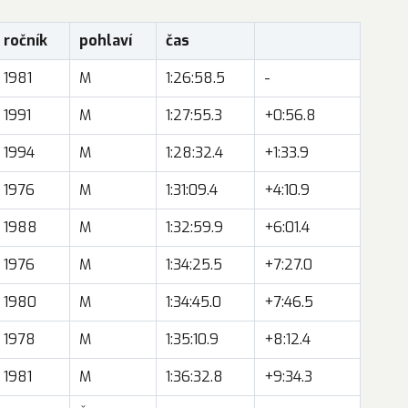
ročník
pohlaví
čas
1981
M
1:26:58.5
-
1991
M
1:27:55.3
+0:56.8
1994
M
1:28:32.4
+1:33.9
1976
M
1:31:09.4
+4:10.9
1988
M
1:32:59.9
+6:01.4
1976
M
1:34:25.5
+7:27.0
1980
M
1:34:45.0
+7:46.5
1978
M
1:35:10.9
+8:12.4
1981
M
1:36:32.8
+9:34.3