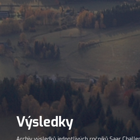
Výsledky
Archiv výsledků jednotlivých ročníků Saar Challe