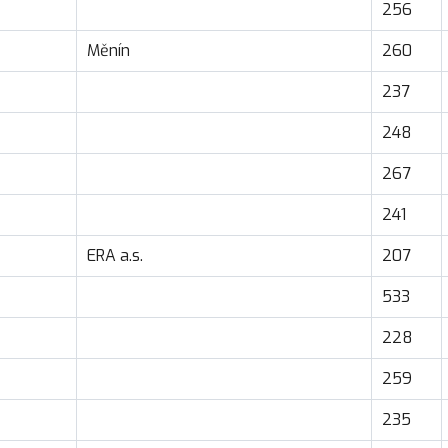
256
Měnín
260
237
248
267
241
ERA a.s.
207
533
228
259
235