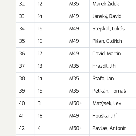
32
12
M35
Marek Žídek
33
14
M49
Jánský, David
34
15
M49
Stejskal, Lukáš
35
16
M49
Pišan, Oldřich
36
17
M49
David, Martin
37
13
M35
Hrazdil, Jiří
38
14
M35
Štafa, Jan
39
15
M35
Pelikán, Tomáš
40
3
M50+
Matýsek, Lev
41
18
M49
Houška, Jiří
42
4
M50+
Pavlas, Antonín