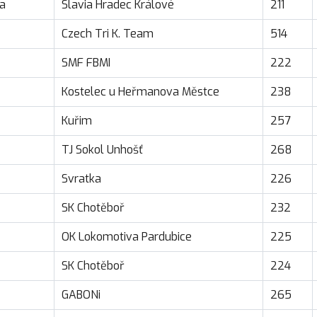
na
Slavia Hradec Králové
211
Czech Tri K. Team
514
SMF FBMI
222
Kostelec u Heřmanova Městce
238
Kuřim
257
TJ Sokol Unhošť
268
Svratka
226
SK Chotěboř
232
OK Lokomotiva Pardubice
225
SK Chotěboř
224
GABONi
265